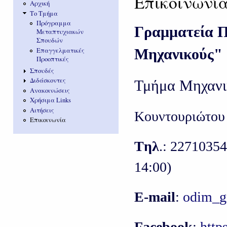
Επικοινωνί
Αρχική
Το Τμήμα
Πρόγραμμα
Γραμματεία Π
Μεταπτυχιακών
Σπουδών
Μηχανικούς"
Επαγγελματικές
Προοπτικές
Σπουδές
Διδάσκοντες
Τμήμα Μηχανικ
Ανακοινώσεις
Χρήσιμα Links
Αιτήσεις
Κουντουριώτου 
Επικοινωνία
Tηλ
.: 2271035
14:00)
Ε-mail
:
odim_g
Facebook
:
http