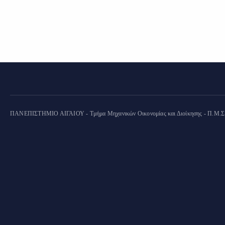
ΠΑΝΕΠΙΣΤΗΜΙΟ ΑΙΓΑΙΟΥ - Τμήμα Μηχανικών Οικονομίας και Διοίκησης - Π.Μ.Σ. "Ο