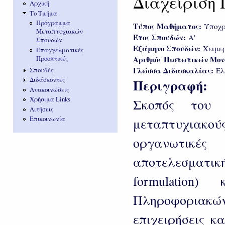
Διαχείριση
Αρχική
Το Τμήμα
Πρόγραμμα
Τύπος Μαθήματος:
Υποχρ
Μεταπτυχιακών
Έτος Σπουδών:
Α'
Σπουδών
Εξάμηνο Σπουδών:
Χειμε
Επαγγελματικές
Αριθμός Πιστωτικών Μο
Προοπτικές
Γλώσσα Διδασκαλίας:
Ελ
Σπουδές
Διδάσκοντες
Περιγραφή:
Ανακοινώσεις
Χρήσιμα Links
Σκοπός του 
Αιτήσεις
Επικοινωνία
μεταπτυχιακ
οργανωτικές
αποτελεσματι
formulation
Πληροφοριακ
επιχειρήσεις κ