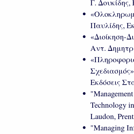
Γ. Δουκίδης,
«Ολοκληρωμέ
Παυλίδης, Εκ
«Διοίκηση-Δ
Αντ. Δημητρ
«Πληροφορια
Σχεδιασμός»
Εκδόσεις Στ
"Management 
Technology in
Laudon, Prenti
"Managing Inf