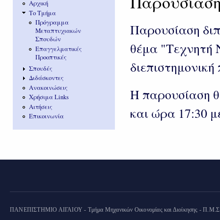
Παρουσίαση
Αρχική
Το Τμήμα
Πρόγραμμα
Παρουσίαση διπ
Μεταπτυχιακών
Σπουδών
θέμα "Τεχνητή 
Επαγγελματικές
Προοπτικές
διεπιστημονική 
Σπουδές
Διδάσκοντες
Ανακοινώσεις
Η παρουσίαση θ
Χρήσιμα Links
Αιτήσεις
και ώρα 17:30 
Επικοινωνία
ΠΑΝΕΠΙΣΤΗΜΙΟ ΑΙΓΑΙΟΥ - Τμήμα Μηχανικών Οικονομίας και Διοίκησης - Π.Μ.Σ. "Ο